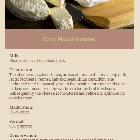
Cirro. Mould-matured
Milk:
Sheep from our household flock.
Elaboration:
The cheese is produced along artisanal lines with raw sheep milk,
lactic ferments, rennet, salt and penicillium candidum. The
undrained curd is manually set in the moulds, turning the cheese
is done continuously in the workroom for the first few hours.
Subsequently the cheese is monitored and refined to optimise its
development.
Maduration:
15-20 days.
Format:
350 g approx.
Conservation:
We recommend keeping our cheese in a cool and dry place,