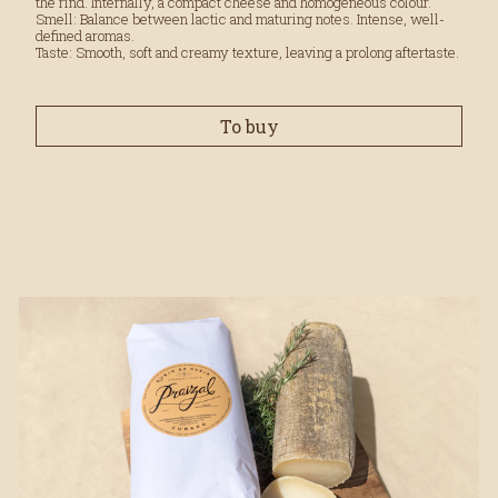
the rind. Internally, a compact cheese and homogeneous colour.
Smell: Balance between lactic and maturing notes. Intense, well-
defined aromas.
Taste: Smooth, soft and creamy texture, leaving a prolong aftertaste.
To buy