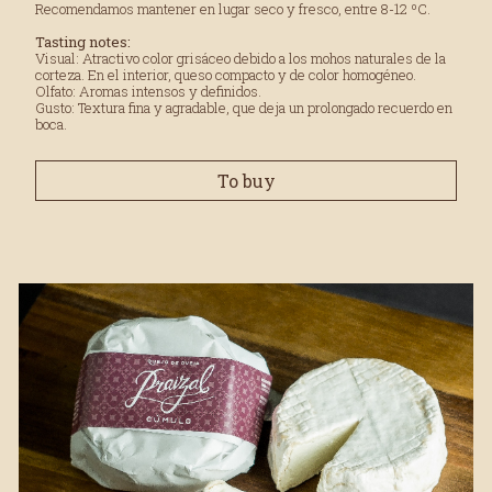
Recomendamos mantener en lugar seco y fresco, entre 8-12 ºC.
Tasting notes:
Visual: Atractivo color grisáceo debido a los mohos naturales de la
corteza. En el interior, queso compacto y de color homogéneo.
Olfato: Aromas intensos y definidos.
Gusto: Textura fina y agradable, que deja un prolongado recuerdo en
boca.
To buy