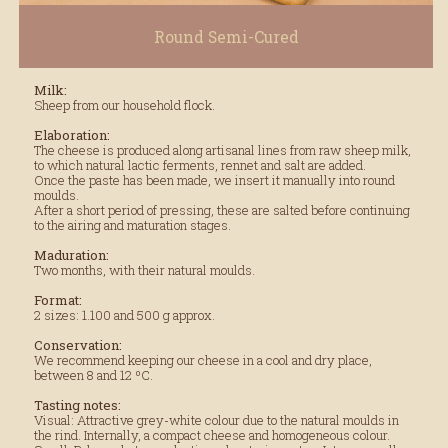
Round Semi-Cured
Milk:
Sheep from our household flock.
Elaboration:
The cheese is produced along artisanal lines from raw sheep milk,
to which natural lactic ferments, rennet and salt are added.
Once the paste has been made, we insert it manually into round
moulds.
After a short period of pressing, these are salted before continuing
to the airing and maturation stages.
Maduration:
Two months, with their natural moulds.
Format:
2 sizes: 1.100 and 500 g approx.
Conservation:
We recommend keeping our cheese in a cool and dry place,
between 8 and 12 ºC.
Tasting notes:
Visual: Attractive grey-white colour due to the natural moulds in
the rind. Internally, a compact cheese and homogeneous colour.