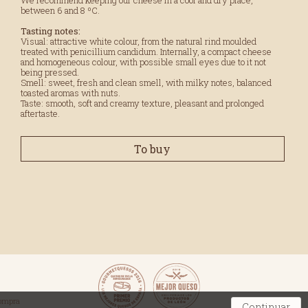
between 6 and 8 ºC.
Tasting notes:
Visual: attractive white colour, from the natural rind moulded
treated with penicillium candidum. Internally, a compact cheese
and homogeneous colour, with possible small eyes due to it not
being pressed.
Smell: sweet, fresh and clean smell, with milky notes, balanced
toasted aromas with nuts.
Taste: smooth, soft and creamy texture, pleasant and prolonged
aftertaste.
To buy
compra
Continuar