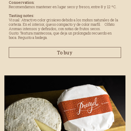
Conservation:
Recomendamos mantener en lugar seco y fresco, entre 8 y 12 ºC.
Tasting notes:
Visual: Atractivo color grisáceo debido a los mohos naturales de la
corteza. En el interior, queso compacto y de color marfil. Olfato:
Aromas intensos y definidos, con notas de frutos secos.
Gusto: Textura mantecosa, que deja un prolongado recuerdo en
boca. Regusto a bodega.
To buy