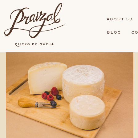
bout us
blog
c