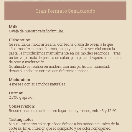
Gran Formato Semicurado
Milk:
Oveja de nuestro rebaño familiar.
Elaboration:
Se realiza de modo artesanal con leche cruda de oveja, a la que
añadimos fermentos lácticos, cuajo y sal. Una vez elaborada la
pasta, la introducimos manualmente en los moldes redondos. Tras
un breve periodo de prensa se salan, para pasar después a las fases
de oreo y maduración.
Su afinado se realiza en madera, con una particular humedad,
desarrollando una corteza con diferentes mohos.
Maduration:
4 meses con sus mohos naturales.
Format:
2.700 g aprox.
Conservation:
Recomendamos mantener en lugar seco y fresco, entre 8 y 12 ºC.
Tasting notes:
Visual: Atractivo color grisáceo debido a los mohos naturales de la
corteza. En el interior, queso compacto y de color homogéneo.