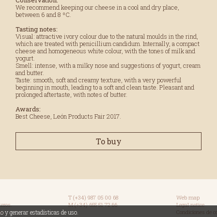
We recommend keeping our cheese in a cool and dry place,
between 6 and 8 ºC.
Tasting notes:
Visual: attractive ivory colour due to the natural moulds in the rind,
which are treated with penicillium candidum. Internally, a compact
cheese and homogeneous white colour, with the tones of milk and
yogurt.
Smell: intense, with a milky nose and suggestions of yogurt, cream
and butter.
Taste: smooth, soft and creamy texture, with a very powerful
beginning in mouth, leading to a soft and clean taste. Pleasant and
prolonged aftertaste, with notes of butter.
Awards:
Best Cheese, León Products Fair 2017.
To buy
T (+34) 987 05 00 68
Web map
teros.
M (+34) 655 51 72 66
Legal notice
n.
Condiciones de 
io y generar estadísticas de uso.