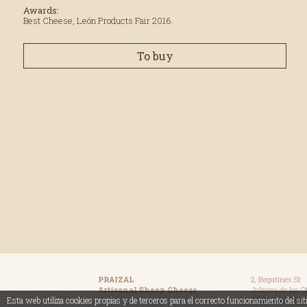
Awards:
Best Cheese, León Products Fair 2016.
To buy
PRAIZAL
2, Regatines St.
Artisanal Sheep Cheese
Jabares de los O
24224 León. Spai
Esta web utiliza cookies propias y de terceros para el correcto funcionamiento del sit