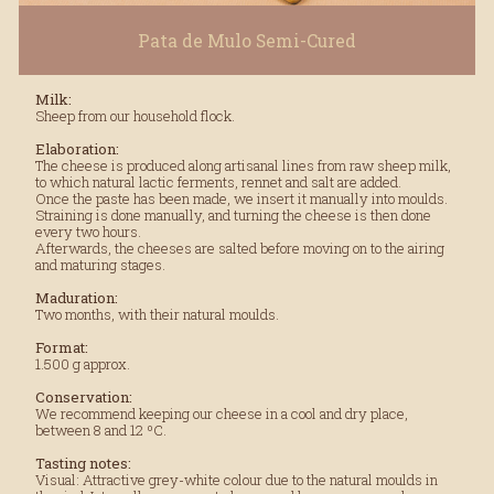
Pata de Mulo Semi-Cured
Milk:
Sheep from our household flock.
Elaboration:
The cheese is produced along artisanal lines from raw sheep milk,
to which natural lactic ferments, rennet and salt are added.
Once the paste has been made, we insert it manually into moulds.
Straining is done manually, and turning the cheese is then done
every two hours.
Afterwards, the cheeses are salted before moving on to the airing
and maturing stages.
Maduration:
Two months, with their natural moulds.
Format:
1.500 g approx.
Conservation:
We recommend keeping our cheese in a cool and dry place,
between 8 and 12 ºC.
Tasting notes:
Visual: Attractive grey-white colour due to the natural moulds in