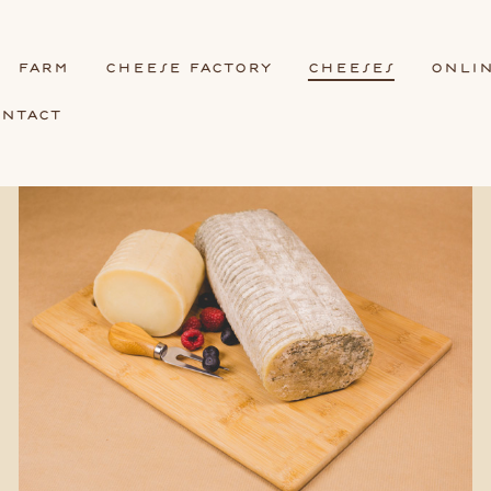
frm
cheese fctory
cheeses
onli
ontct