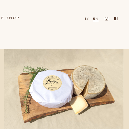
ne shop
es
en