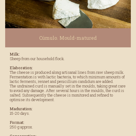
Cúmulo. Mould-matured
Milk:
Sheep from our household flock.
Elaboration:
The cheese is produced along artisanal lines from raw sheep milk.
Fermentation is with lactic bacteria, to which minimum amounts of
lactic ferments, rennet and penicillium candidum are added.
The undrained curd is manually set in the moulds, taking great care
to avoid any damage. After several hours in the moulds, the curd is
salted. Subsequently the cheese is monitored and refined to
optimise its development.
Maduration:
15-20 days.
Format:
250 g approx.
Conservation: