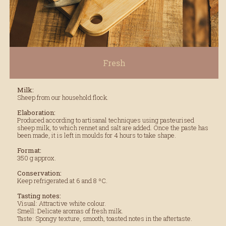
Fresh
Milk:
Sheep from our household flock.
Elaboration:
Produced according to artisanal techniques using pasteurised
sheep milk, to which rennet and salt are added. Once the paste has
been made, it is left in moulds for 4 hours to take shape.
Format:
350 g approx.
Conservation:
Keep refrigerated at 6 and 8 ºC.
Tasting notes:
Visual: Attractive white colour.
Smell: Delicate aromas of fresh milk.
Taste: Spongy texture, smooth, toasted notes in the aftertaste.