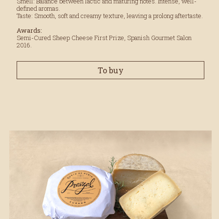
Smell: Balance between lactic and maturing notes. Intense, well-
defined aromas.
Taste: Smooth, soft and creamy texture, leaving a prolong aftertaste.
Awards:
Semi-Cured Sheep Cheese First Prize, Spanish Gourmet Salon
2016.
To buy